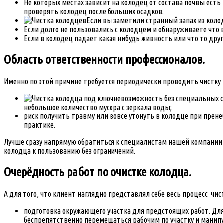
Не которых местах зависит на колодец от состава почвы ес
проверять колодец после больших осадков.
Если вы заметили странный запах из коло
Если долго не пользовались с колодцем и обнаруживаете что
Если в колодец падает какая нибудь живность или что то дру
Область ответственности профессионалов.
Именно по этой причине требуется периодически проводить чистку 
невозможность без специальных с
небольшое количество мусора с зеркала воды;
риск получить травму или вовсе утонуть в колодце при прене
практике.
Лучше сразу напрямую обратиться к специалистам нашей компании 
колодца к пользованию без ограничений.
Очерёдность работ по очистке колодца.
А для того, что клиент наглядно представлял себе весь процесс чи
подготовка окружающего участка для предстоящих работ. Для 
беспрепятственно перемещаться рабочим по участку и манипу