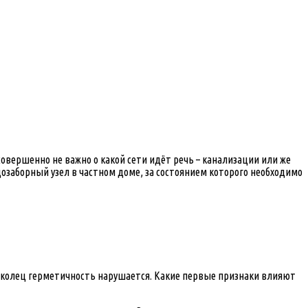
овершенно не важно о какой сети идёт речь – канализации или же
озаборный узел в частном доме, за состоянием которого необходимо
у колец герметичность нарушается. Какие первые признаки влияют