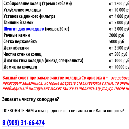
Скобирование колец (тремя скобами)
от 1200 ру
Углубление колодца
от 10 000 р
Установка донного фильтра
от 4 000 ру
Глиняный замок
от 5 000 ру
Шунгит для колодцев
(мешок 20 кг)
от 2 000 ру
Речные
камни
2000 руб
Сетка нержавейка
5000 руб
Дезинфекция
от 2 500 ру
Чистка стенки
колец
от 500 руб
Диагностика колодца (выезд специалиста)
от 3000 ру
Домик на колодец
от 10000 р
Важный совет при заказе очистки колодца Смирновка и
–
–
эта работ
некоторых заказчиков, которые впервые сталкиваются с этим, то очен
необходимый инструмент может так же выполнить эту услугу. После н
Заказать чистку колодцев?
ПОЗВОНИТЕ НАМ и мы с радостью ответим на все Ваши вопросы!
8 (909) 31-66-474