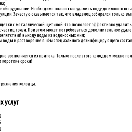
на;
е оборудование. Необходимо полностью удалить воду до илового оста
кции. Зачастую оказывается так, что владелец собирался только в
щётки с металлической щетиной. Это позволяет эффективно удалить 
частиц грязи. При этом может потребоваться дополнительное удален
препятствий выходу воды из водоносных жил;
воды и растворение в нём специального дезинфицирующего состава.
рно восполняется из притока. Только после этого колодцем можно по
 короткие сроки!
грязнения колодца.
х услуг
б
б
б