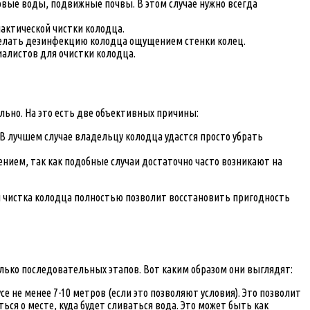
вые воды, подвижные почвы. В этом случае нужно всегда
актической чистки колодца.
 сделать дезинфекцию колодца ощущением стенки колец.
иалистов для очистки колодца.
льно. На это есть две объективных причины:
В лучшем случае владельцу колодца удастся просто убрать
ением, так как подобные случаи достаточно часто возникают на
и чистка колодца полностью позволит восстановить пригодность
олько последовательных этапов. Вот каким образом они выглядят:
 не менее 7-10 метров (если это позволяют условия). Это позволит
ся о месте, куда будет сливаться вода. Это может быть как