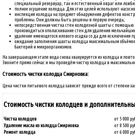
специальный резервуар, так и естественный овраг или ложби
полное осушение колодца. Для этих целей используют насосно
инспекция колодца на предмет обнаружения дефектов констру
проблемы. Они должны быть решены в первую очередь;
непосредственная чистка стен колодезной шахты с помощью 
производиться ополаскивание стен для удаления мельчайших 
удаление имеющегося илового осадка со да для исключения 
ожидание заполнения шахты колодца максимальным объёмом 
бактерий и микроорганизмов.
На завершающем этапе вода снова эвакуируется из колодца и повто
Звоните прямо сейчас и мы проведём чистку колодца в максимально
Стоимость чистки колодца Смирновка:
Цена чистки питьевого колодца зависит прежде всего от степени за
Стоимость чистки колодцев и дополнительны
Чистка колодцев
от 5 000 ру
Удаление масла из колодца Смирновка
от 8 500 ру
Ремонт колодца
от 6 000 ру