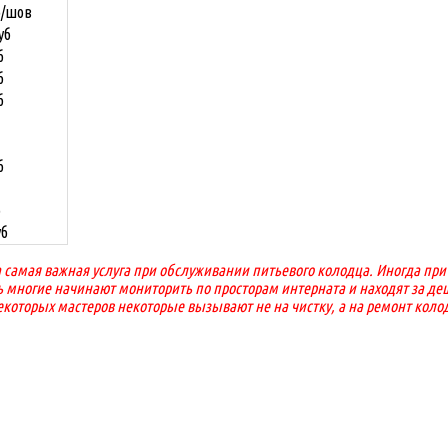
б/шов
уб
б
б
б
б
б
уб
а самая важная услуга при обслуживании питьевого колодца. Иногда пр
ь многие начинают мониторить по просторам интерната и находят за деш
екоторых мастеров некоторые вызывают не на чистку, а на ремонт коло