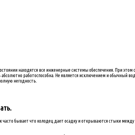
остоянии находятся все инженерные системы обеспечения. При этом с
ь абсолютно работоспособна. Не является исключением и обычный вод
полную негодность.
ать.
ак часто бывает что колодец дает осадку и открываются стыки межд